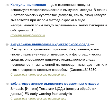
Капсулы выявление
— для выявления капсулы
68
используют микроскопические и иммунол. методы. В тканях
и патологических субстратах (мокрота, слизь, гной) капсула
выявляется при любом методе окраски в виде
неокрашенной зоны между окрашенными телом бактерий и
субстратом. В …
Словарь микробиологии
визуальное выявление индикаторного следа
—
69
Совокупность зрительных приемов обнаружения, в том
числе с применением оптических или фотографических
средств, оператором видимого индикаторного следа
несплошности, выявленной люминесцентным, цветным или
люминесцентно цветным способом. [Система&#8230; …
Справочник технического переводчика
заблаговременное выявление возможных отказов
—
70
&mdash; [Интент] Тематики ЦОДы (центры обработки
данных) EN early warning fault analysis …
Справочник технического переводчика